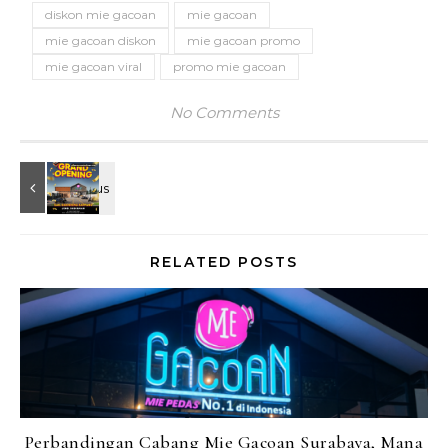
diskon mie gacoan
mie gacoan
mie gacoan diskon
mie gacoan promo
mie gacoan viral
promo mie gacoan
No Comments
RELATED POSTS
Perbandingan Cabang Mie Gacoan Surabaya, Mana